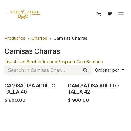
Ir al contenido
Productos
Charros
Camisas Charras
Camisas Charras
Lisas
Lisas Stretch
Rococo
Pespunte
Con Bordado
Ordenar por
CAMISA LISA ADULTO
CAMISA LISA ADULTO
TALLA 40
TALLA 42
$
900.00
$
900.00