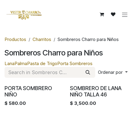
Ir al contenido
Productos
Charritos
Sombreros Charro para Niños
Sombreros Charro para Niños
Lana
Palma
Pasta de Trigo
Porta Sombreros
Ordenar por
PORTA SOMBRERO
SOMBRERO DE LANA
NIÑO
NIÑO TALLA 46
$
580.00
$
3,500.00