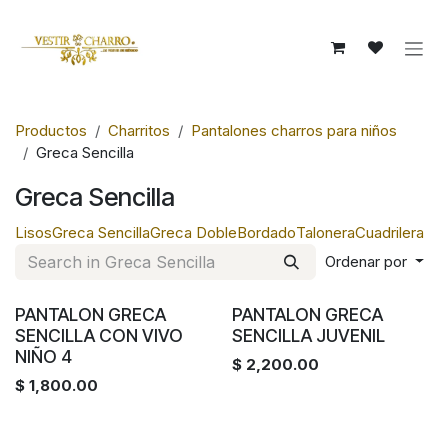
Ir al contenido
Productos
Charritos
Pantalones charros para niños
Greca Sencilla
Greca Sencilla
Lisos
Greca Sencilla
Greca Doble
Bordado
Talonera
Cuadrilera
Ordenar por
PANTALON GRECA
PANTALON GRECA
SENCILLA CON VIVO
SENCILLA JUVENIL
NIÑO 4
$
2,200.00
$
1,800.00