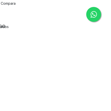
Compara
IGO
deseos
mpara
todos de pago
vale
Devoluciones