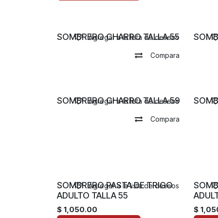
Lana
SOMBRERO CHARRO TALLA 55
SOMB
Agregar a la lista de deseos
Compara
Lana
SOMBRERO CHARRO TALLA 59
SOMB
Agregar a la lista de deseos
Compara
SOMBRERO PASTA DE TRIGO
SOMB
Agregar a la lista de deseos
ADULTO TALLA 55
ADULT
$
1,050.00
$
1,05