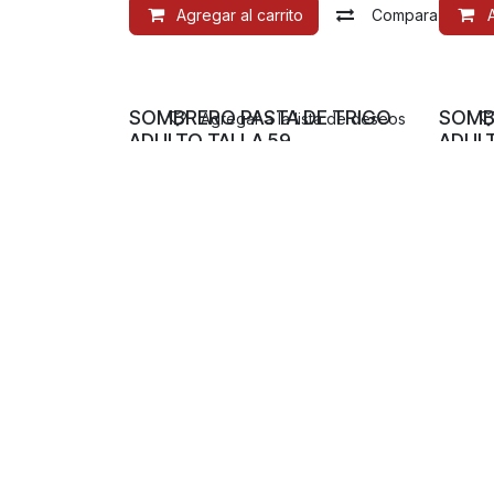
Agregar al carrito
Compara
SOMBRERO PASTA DE TRIGO
SOMB
Agregar a la lista de deseos
ADULTO TALLA 59
ADULT
$
1,050.00
$
1,05
Compara
Productos
Atenc
Charros
Buzón
Escaramuzas
Políti
Charritos
Guía d