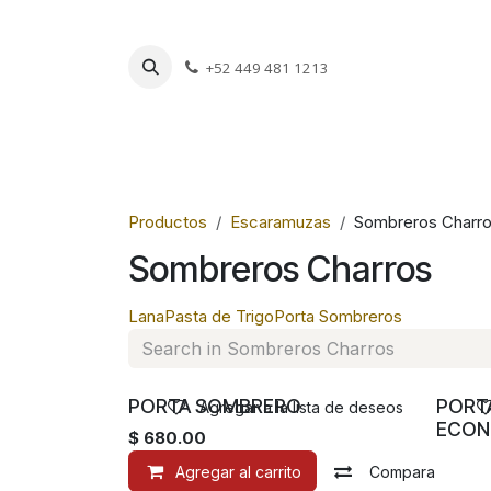
Ir al contenido
+52 449 481 1213
Charros
Escar
Productos
Escaramuzas
Sombreros Charr
Sombreros Charros
Lana
Pasta de Trigo
Porta Sombreros
PORTA SOMBRERO
PORT
Agregar a la lista de deseos
ECON
$
680.00
Agregar al carrito
Compara