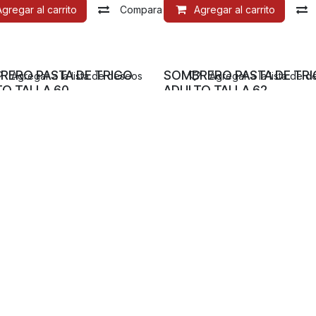
Agregar al carrito
Compara
Agregar al carrito
RERO PASTA DE TRIGO
SOMBRERO PASTA DE TR
Agregar a la lista de deseos
Agregar a la lista de 
O TALLA 60
ADULTO TALLA 62
0.00
$
1,050.00
Compara
Co
ión al cliente
Nuestros mé
 de sugerencias
ca de devolución
Calidad que 
e tallas