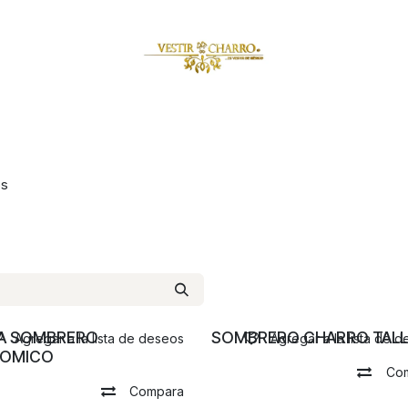
amuzas
Charritos
Escaramuzitas
Galería Vestir Charr
os
A SOMBRERO
SOMBRERO CHARRO TALL
Agregar a la lista de deseos
Agregar a la lista de 
OMICO
Co
Compara