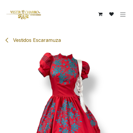
Ir al contenido
Vestidos Escaramuza