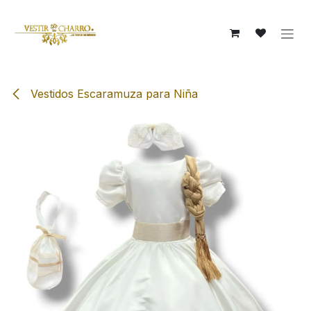
Ir al contenido
Vestidos Escaramuza para Niña