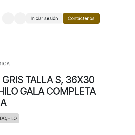
Iniciar sesión
Contáctenos
o
Vestir Charro PM
MICA
 GRIS TALLA S, 36X30
HILO GALA COMPLETA
CA
DO/HILO