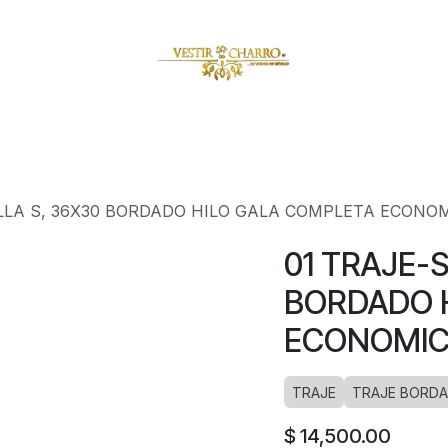
amuzas
Charritos
Escaramuzitas
Galería Vestir Charr
ALLA S, 36X30 BORDADO HILO GALA COMPLETA ECONO
01 TRAJE-S
BORDADO 
ECONOMI
TRAJE
TRAJE BORDA
$
14,500.00