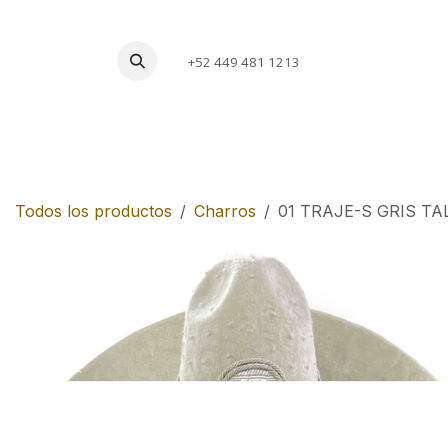
Ir al contenido
+52 449 481 1213
Charros
Escar
Todos los productos
Charros
01 TRAJE-S GRIS T