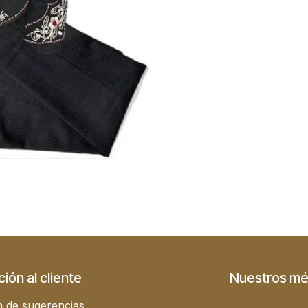
ión al cliente
Nuestros mé
 de sugerencias