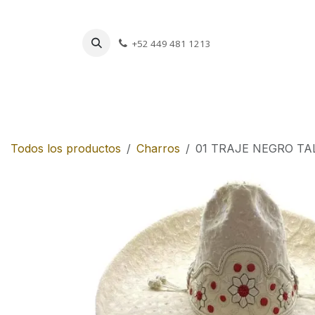
Ir al contenido
+52 449 481 1213
Charros
Escar
Todos los productos
Charros
01 TRAJE NEGRO TA