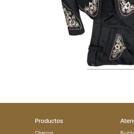
Productos
Atenc
Charros
Buzón