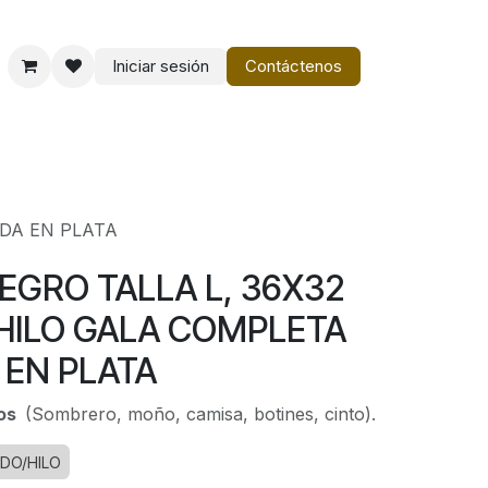
Iniciar sesión
Contáctenos
o
Vestir Charro PM
ADA EN PLATA
NEGRO TALLA L, 36X32
HILO GALA COMPLETA
EN PLATA
ios
(Sombrero, moño, camisa, botines, cinto).
DO/HILO