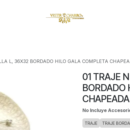
amuzas
Charritos
Escaramuzitas
Galería Vestir Charr
LLA L, 36X32 BORDADO HILO GALA COMPLETA CHAPE
01 TRAJE 
BORDADO 
CHAPEADA 
No Incluye Accesor
TRAJE
TRAJE BORDA