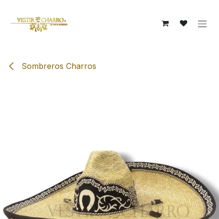
Ir al contenido
Sombreros Charros