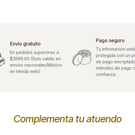
Pago seguro
Envío gratuito
Tu información está
En pedidos superiores a
protegida con un 
$2699.00 (Solo valido en
de pago encriptad
envíos nacionales/México
métodos de pago 
en tienda web)
confianza.
Complementa tu atuendo