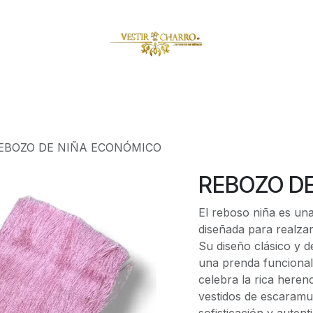
amuzas
Charritos
Escaramuzitas
Galería Vestir Charr
EBOZO DE NIÑA ECONÓMICO
REBOZO D
El reboso niña es una
diseñada para realzar
Su diseño clásico y d
una prenda funcional,
celebra la rica heren
vestidos de escaramu