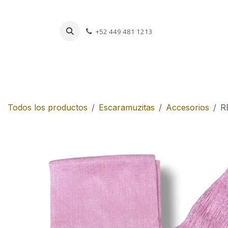
Ir al contenido
+52 449 481 1213
Charros
Escar
Todos los productos
Escaramuzitas
Accesorios
R