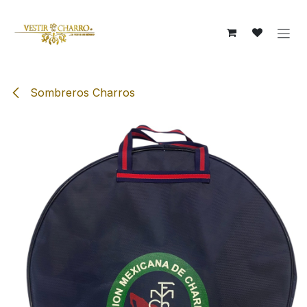
Ir al contenido
Sombreros Charros