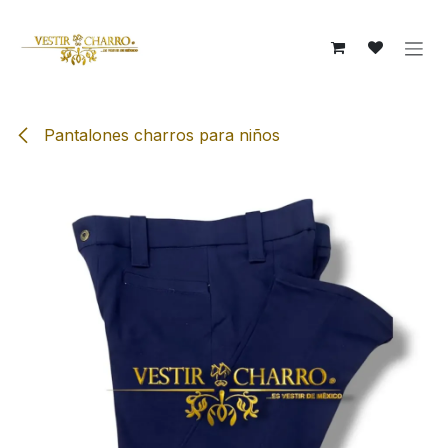
Ir al contenido
Pantalones charros para niños