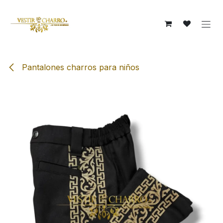
Ir al contenido
Pantalones charros para niños