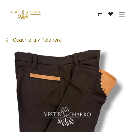
Ir al contenido
Cuadrilera y Talonera