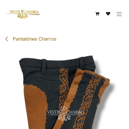
Ir al contenido
Pantalónes Charros