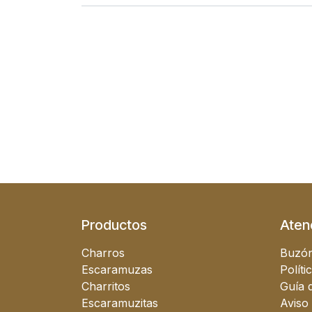
Productos
Atenc
Charros
Buzón
Escaramuzas
Políti
Charritos
Guía d
Escaramuzitas
Aviso