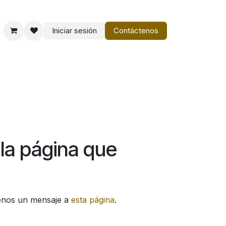
Iniciar sesión
Contáctenos
o
Vestir Charro PM
la página que
íenos un mensaje a
esta página
.