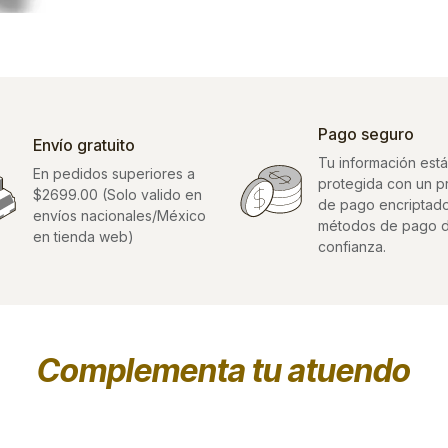
Pago seguro
Envío gratuito
Tu información está
En pedidos superiores a
protegida con un 
$2699.00 (Solo valido en
de pago encriptad
envíos nacionales/México
métodos de pago 
en tienda web)
confianza.
Complementa tu atuendo