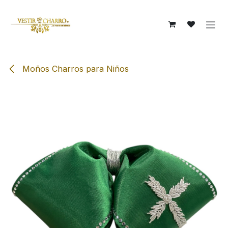
Ir al contenido
Moños Charros para Niños