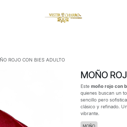
amuzas
Charritos
Escaramuzitas
Galería Vestir Charr
ÑO ROJO CON BIES ADULTO
MOÑO ROJ
Este
moño rojo con b
quienes buscan un toq
sencillo pero sofisti
clásico y refinado. U
vibrante.
MOÑO