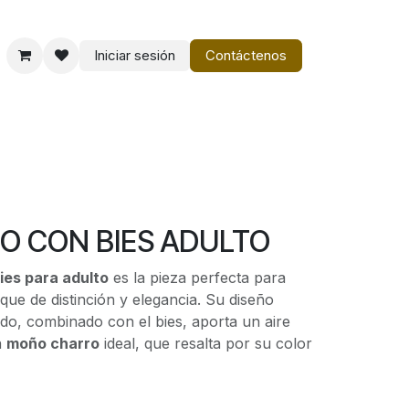
Iniciar sesión
Contáctenos
o
Vestir Charro PM
O CON BIES ADULTO
ies para adulto
es la pieza perfecta para
ue de distinción y elegancia. Su diseño
cado, combinado con el bies, aporta un aire
n
moño charro
ideal, que resalta por su color