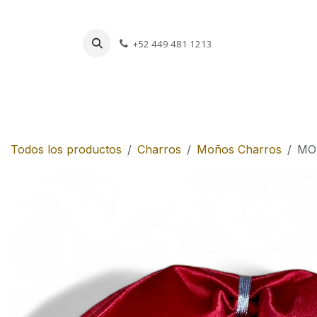
Ir al contenido
+52 449 481 1213
Charros
Escar
Todos los productos
Charros
Moños Charros
MO