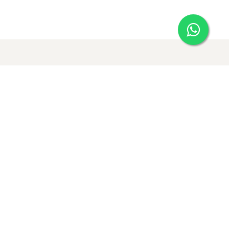
Envío seguro
proceso
Recibe tus pedidos en un
o y
lapso de 2-10 días hábiles.
de