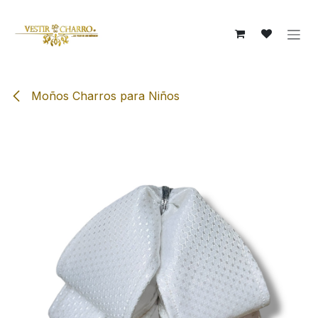
Ir al contenido
Moños Charros para Niños