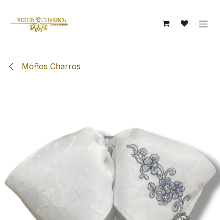
Ir al contenido
Moños Charros