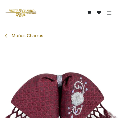
Ir al contenido
Moños Charros