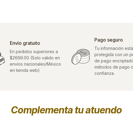
Pago seguro
Envío gratuito
Tu información está
En pedidos superiores a
protegida con un 
$2699.00 (Solo valido en
de pago encriptad
envíos nacionales/México
métodos de pago 
en tienda web)
confianza.
Complementa tu atuendo