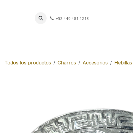
Ir al contenido
+52 449 481 1213
Charros
Escar
Todos los productos
Charros
Accesorios
Hebillas