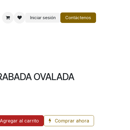
Iniciar sesión
Contáctenos
o
Vestir Charro PM
GRABADA OVALADA
Agregar al carrito
Comprar ahora