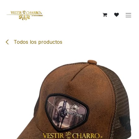
Ir al contenido
Todos los productos