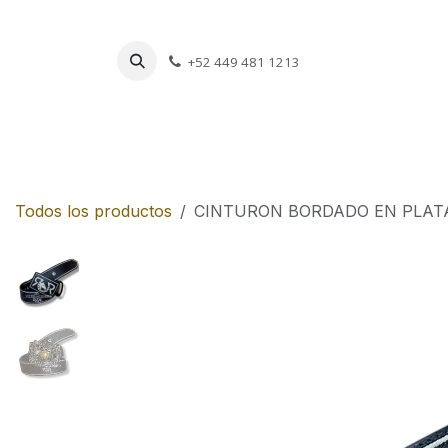
Ir al contenido
+52 449 481 1213
Charros
Escar
Todos los productos
CINTURON BORDADO EN PLATA