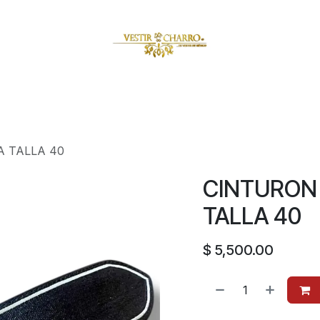
amuzas
Charritos
Escaramuzitas
Galería Vestir Charr
 TALLA 40
CINTURON
TALLA 40
$
5,500.00