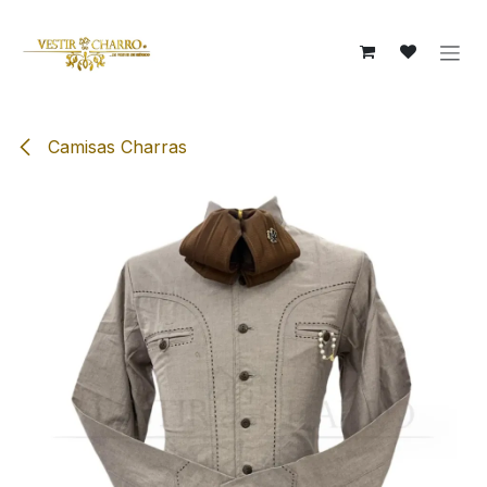
Ir al contenido
Camisas Charras