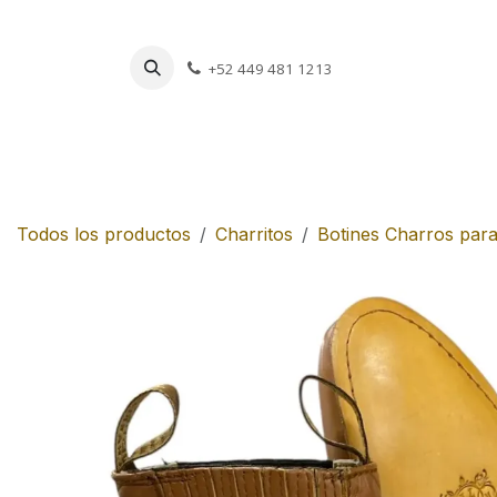
Ir al contenido
+52 449 481 1213
Charros
Escar
Todos los productos
Charritos
Botines Charros para