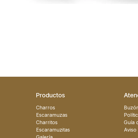
Productos
Atenc
Charros
Buzón
Escaramuzas
Políti
Charritos
Guía d
Escaramuzitas
Aviso
Galería