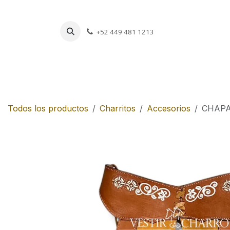
Ir al contenido
+52 449 481 1213
Charros
Escar
Todos los productos
Charritos
Accesorios
CHAPA