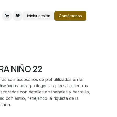
Iniciar sesión
Contáctenos
o
Vestir Charro PM
A NIÑO 22
as son accesorios de piel utilizados en la
 diseñadas para proteger las piernas mientras
ecoradas con detalles artesanales y herrajes,
d con estilo, reflejando la riqueza de la
icana.