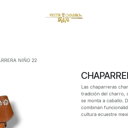
amuzas
Charritos
Escaramuzitas
Galería Vestir Charr
RRERA NIÑO 22
CHAPARRER
Las chaparreras charr
tradición del charro,
se monta a caballo. D
combinan funcionalida
cultura ecuestre mex