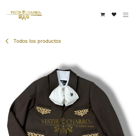
Ir al contenido
Todos los productos