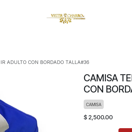
amuzas
Charritos
Escaramuzitas
Galería Vestir Charr
MIR ADULTO CON BORDADO TALLA#36
CAMISA TE
CON BORD
CAMISA
$
2,500.00