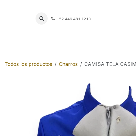
Ir al contenido
+52 449 481 1213
Charros
Escar
Todos los productos
Charros
CAMISA TELA CASI