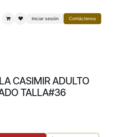
Iniciar sesión
Contáctenos
o
Vestir Charro PM
LA CASIMIR ADULTO
ADO TALLA#36