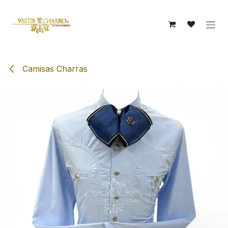
Ir al contenido
Camisas Charras