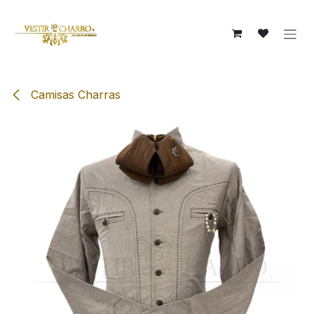
Ir al contenido
Camisas Charras