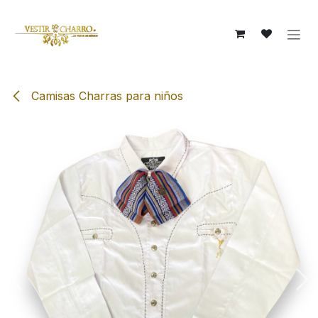
Ir al contenido
Camisas Charras para niños