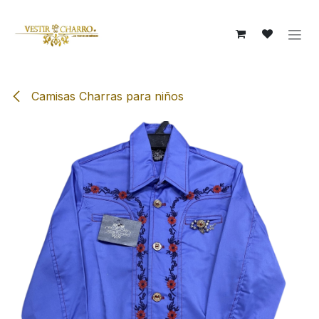
Ir al contenido
Camisas Charras para niños