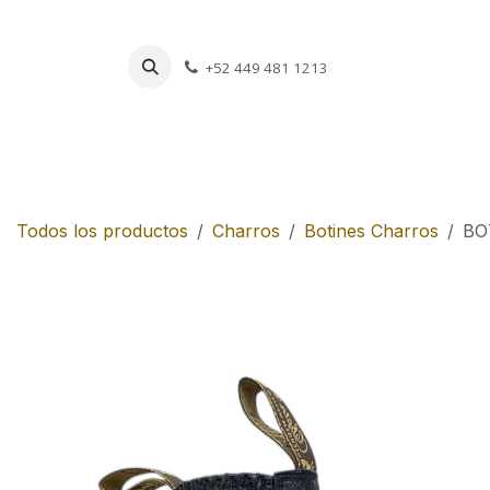
Ir al contenido
+52 449 481 1213
Charros
Escar
Todos los productos
Charros
Botines Charros
BO