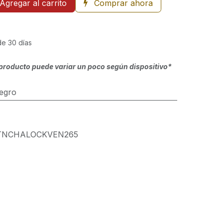
Agregar al carrito
Comprar ahora
de 30 días
producto puede variar un poco según dispositivo*
egro
TNCHALOCKVEN265