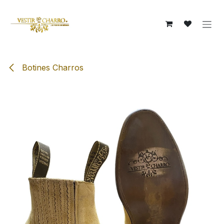
Ir al contenido
Botines Charros