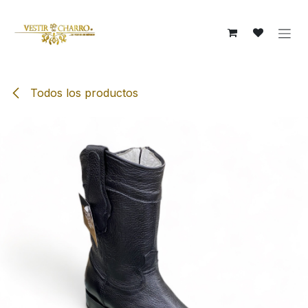
Ir al contenido
Todos los productos