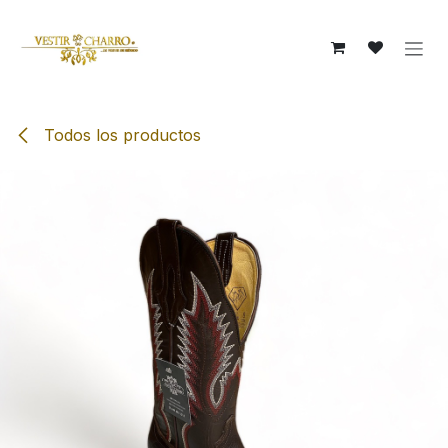
Ir al contenido
Todos los productos