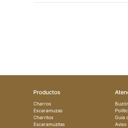
Productos
Atenc
Charros
Buzón
Escaramuzas
Políti
Charritos
Guía d
Escaramuzitas
Aviso