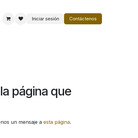
Iniciar sesión
Contáctenos
o
Vestir Charro PM
la página que
íenos un mensaje a
esta página
.