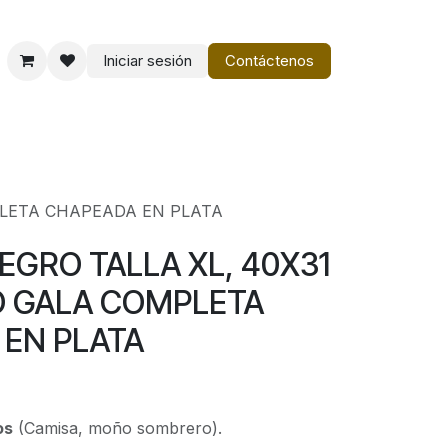
Iniciar sesión
Contáctenos
o
Vestir Charro PM
PLETA CHAPEADA EN PLATA
NEGRO TALLA XL, 40X31
O GALA COMPLETA
EN PLATA
os
(Camisa, moño sombrero).