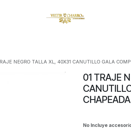
amuzas
Charritos
Escaramuzitas
Galería Vestir Charr
TRAJE NEGRO TALLA XL, 40X31 CANUTILLO GALA COM
01 TRAJE 
CANUTILL
CHAPEADA 
No Incluye accesori