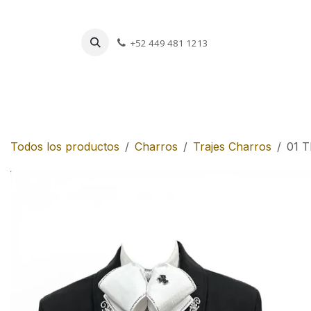
Ir al contenido
+52 449 481 1213
Charros
Escar
Todos los productos
Charros
Trajes Charros
01 