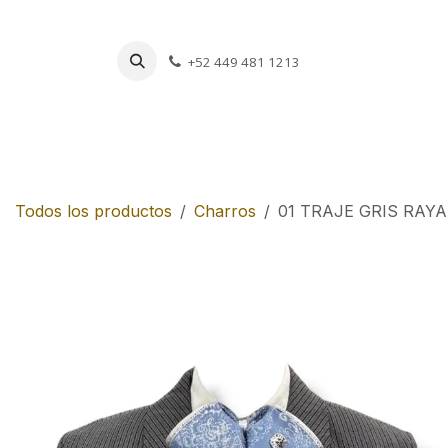
Ir al contenido
+52 449 481 1213
Charros
Escar
Todos los productos
Charros
01 TRAJE GRIS RAY