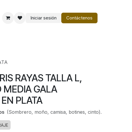
Iniciar sesión
Contáctenos
o
Vestir Charro PM
ATA
RIS RAYAS TALLA L,
O MEDIA GALA
EN PLATA
ios
(Sombrero, moño, camisa, botines, cinto).
RAJE