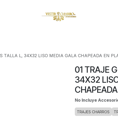
amuzas
Charritos
Escaramuzitas
Galería Vestir Charr
AS TALLA L, 34X32 LISO MEDIA GALA CHAPEADA EN PL
01 TRAJE G
34X32 LIS
CHAPEADA 
No Incluye Accesor
TRAJES CHARROS
T