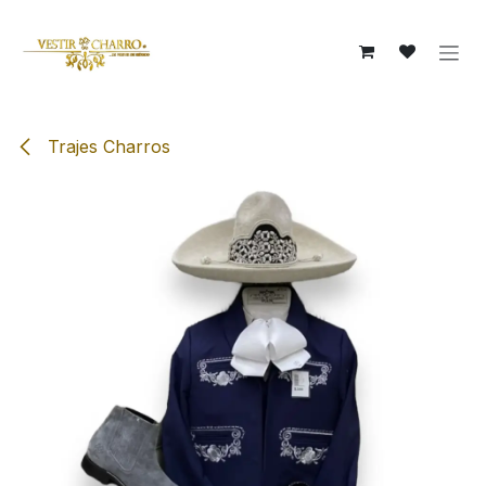
Ir al contenido
Trajes Charros