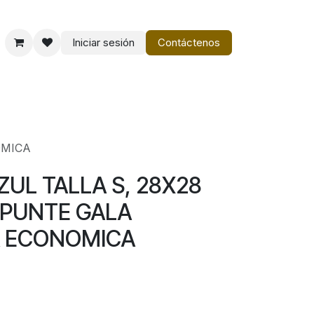
Iniciar sesión
Contáctenos
o
Vestir Charro PM
OMICA
ZUL TALLA S, 28X28
SPUNTE GALA
 ECONOMICA