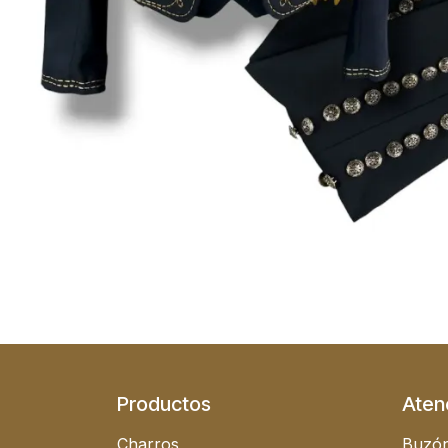
Productos
Atenc
Charros
Buzón