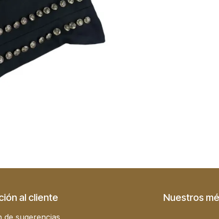
ión al cliente
Nuestros mé
 de sugerencias