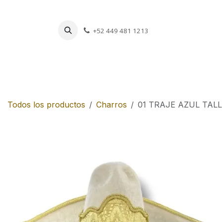
Ir al contenido
+52 449 481 1213
Charros
Escar
Todos los productos
Charros
01 TRAJE AZUL TAL