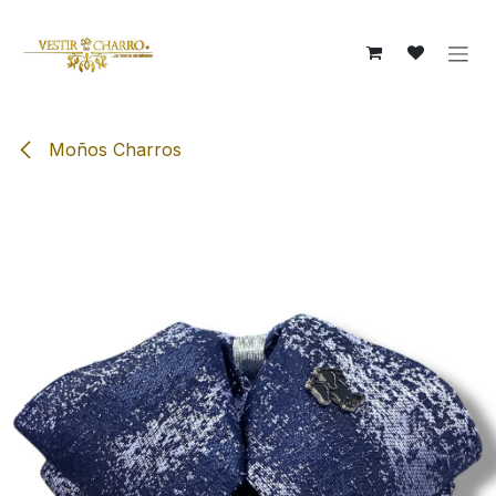
Ir al contenido
Moños Charros