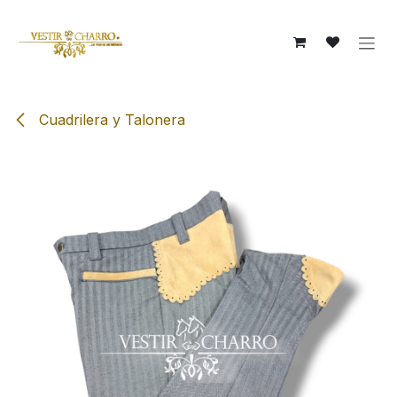
Ir al contenido
Cuadrilera y Talonera